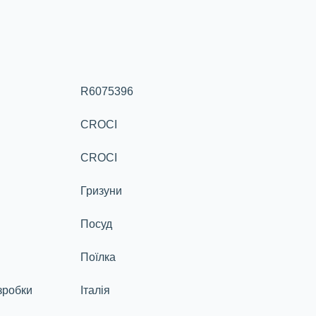
R6075396
CROCI
CROCI
Гризуни
Посуд
Поїлка
зробки
Італія