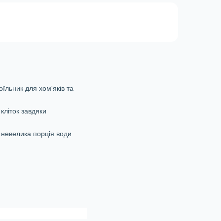
оїльник для хом'яків та
 кліток завдяки
о невелика порція води