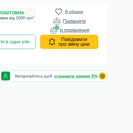
В обране
КОШТОВНА
авка вiд 1000 грн*
Порівняти
Iз порівняння
Повідомити
и в один клік
про зміну ціни
Авторизуйтесь,
щоб
отримати знижку 5%