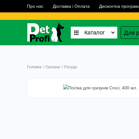
Про нас
Доставка і Оплата
Дисконтна програм
Для р
Каталог
Головна
\
Гризуни
\
Посуда