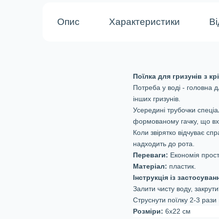
Опис
Характеристики
Ві
Поїлка для гризунів з кр
Потреба у воді - головна д
інших гризунів.
Усередині трубочки спеціал
формованому гачку, що вх
Коли звірятко відчуває спр
надходить до рота.
Переваги:
Економія просто
Матеріал:
пластик.
Інструкція із застосуван
Залити чисту воду, закрути
Струснути поїлку 2-3 рази
Розміри:
6х22 см