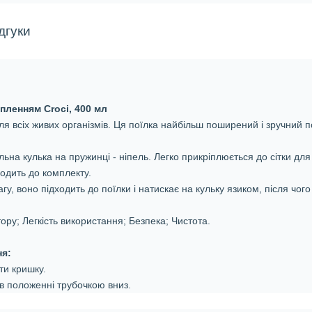
дгуки
іпленням Croci, 400 мл
ля всіх живих організмів. Ця поїлка найбільш поширений і зручний п
ьна кулька на пружинці - ніпель. Легко прикріплюється до сітки для
одить до комплекту.
агу, воно підходить до поїлки і натискає на кульку язиком, після чог
ру; Легкість використання; Безпека; Чистота.
ня:
ти кришку.
 в положенні трубочкою вниз.