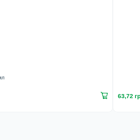
мл
63,72 г