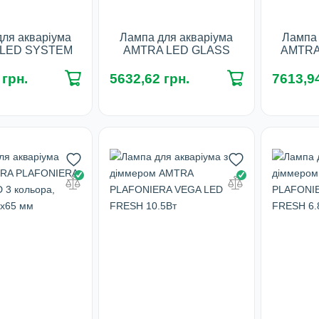
ля акваріума
Лампа для акваріума
Лампа 
 LED SYSTEM
AMTRA LED GLASS
AMTRA
0-90 см, 24Вт
FRESH 1080-1220 мм,
FRESH 8
28Вт
 грн.
5632,62 грн.
7613,94
наявності
У 
У наявності