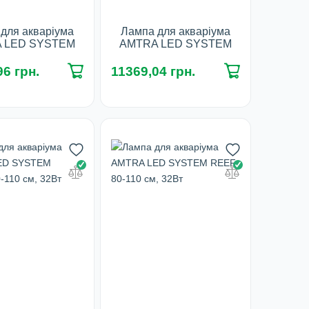
для акваріума
Лампа для акваріума
 LED SYSTEM
AMTRA LED SYSTEM
0-150 см, 48Вт
REEF 100-130 см, 40Вт
6 грн.
11369,04 грн.
наявності
У наявності