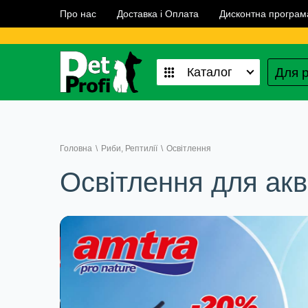
Про нас
Доставка і Оплата
Дисконтна програм
Для р
Каталог
Головна
\
Риби, Рептилії
\
Освітлення
Освітлення для акв