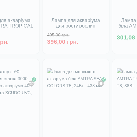
ля акваріума
Лампа для акваріума
Лампа 
TRA TROPICAL
для росту рослин
біла A
, 25Вт - 742 мм
рожева AMTRA PLANT
RIVER E2
495,00 грн.
POWER T8, 25Вт - 742
301,08 
 в наявності
Немає
грн.
396,00 грн.
мм
Немає в наявності