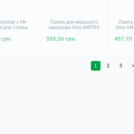
ізатор з УФ-
Лампа для морського
Лампа 
 для ставка
акваріума біла AMTRA
біла A
10000 л або
SEA COLORS Т5, 24Вт -
RIVER Т
 грн.
ма 400-1200 л
393,30 грн.
438 мм
497,70 
UDO UVC, 18Вт
Немає в наявності
Немає
 в наявності
<<
<
1
2
3