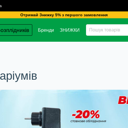
а
Отримай Знижку 5% з першого замовлення
озплідників
Бренди
ЗНИЖКИ
аріумів