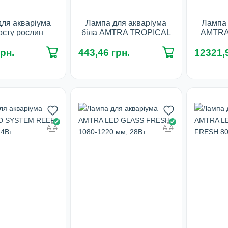
ля акваріума
Лампа для акваріума
Лампа 
осту рослин
біла AMTRA TROPICAL
AMTRA
 AMTRA PLANT
RIVER E27, 9Вт - 8500К
REEF 12
, 38Вт - 1050
грн.
443,46 грн.
12321,9
У наявності
У 
мм
наявності