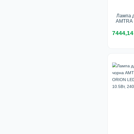
Лампа д
AMTRA
REEF 6
7444,14
У 