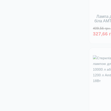
Лампа д
біла AM
RIVER Т8
409,56 грн.
Немає
327,66 