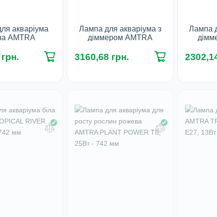
ля акваріума
Лампа для акваріума з
Лампа д
на AMTRA
діммером AMTRA
дімм
NIERA ORION
PLAFONIERA VEGA LED
PLAFON
льора, 10.5Вт,
FRESH 10.5Вт
FR
 грн.
3160,68 грн.
2302,14
0х65 мм
У наявності
У 
наявності