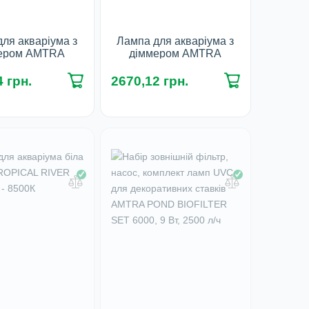
ля акваріума з
Лампа для акваріума з
ером AMTRA
діммером AMTRA
IERA VEGA LED
PLAFONIERA VEGA LED
ESH 6.8Вт
FRESH 8.6Вт
 грн.
2670,12 грн.
наявності
У наявності