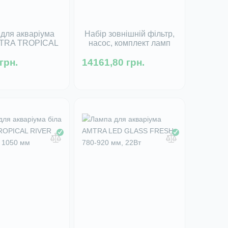
для акваріума
Набір зовнішній фільтр,
MTRA TROPICAL
насос, комплект ламп
7, 13Вт - 8500К
UVC для декоративних
грн.
14161,80 грн.
ставків AMTRA POND
 в наявності
BIOFILTER SET 6000, 9
Вт, 2500 л/ч
Немає в наявності