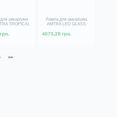
для акваріума
Лампа для акваріума
MTRA TROPICAL
AMTRA LED GLASS
8, 38Вт - 1050
FRESH 780-920 мм,
грн.
мм
4073,28 грн.
22Вт
 в наявності
Немає в наявності
>
>>