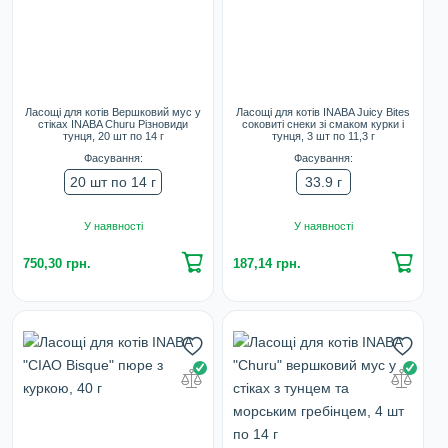
Ласощі для котів Вершковий мус у
Ласощі для котів INABA Juicy Bites
стіках INABA Churu Різновиди
соковиті снеки зі смаком курки і
тунця, 20 шт по 14 г
тунця, 3 шт по 11,3 г
Фасування:
Фасування:
20 шт по 14 г
33.9 г
У наявності
У наявності
750,30 грн.
187,14 грн.