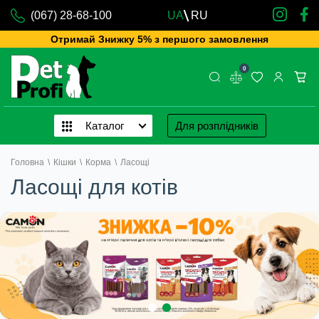
(067) 28-68-100
UA
RU
Отримай Знижку 5% з першого замовлення
0
Каталог
Для розплідників
Головна
\
Кішки
\
Корма
\
Ласощі
Ласощі для котів