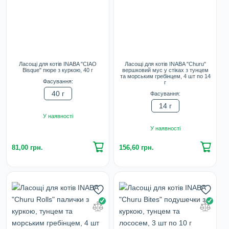
Ласощі для котів INABA "CIAO
Ласощі для котів INABA "Churu"
Bisque" пюре з куркою, 40 г
вершковий мус у стіках з тунцем
та морським гребінцем, 4 шт по 14
Фасування:
г
40 г
Фасування:
14 г
У наявності
У наявності
81,00 грн.
156,60 грн.