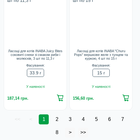
Ласощі для котів INABA Juicy Bites
Ласощі для котів INABA "Churu
соковиті снеки зі смаком риби і
Pops" вершкове желе з тунцем та
молюсків, 3 шт по 11,3 г
куркою, 4 шт по 15 г
Фасування:
Фасування:
33.9 г
15 г
У наявності
У наявності
187,14 грн.
156,60 грн.
<<
<
1
2
3
4
5
6
7
8
>
>>