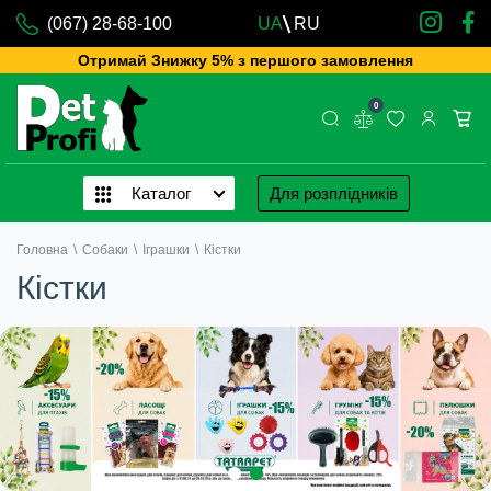
(067) 28-68-100
UA
RU
Отримай Знижку 5% з першого замовлення
0
Каталог
Для розплідників
Головна
\
Собаки
\
Іграшки
\
Кістки
Кістки