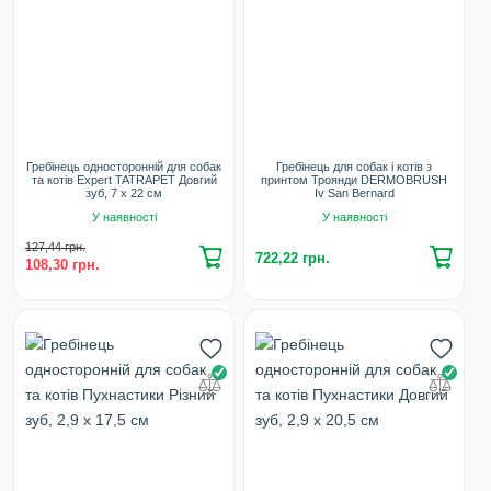
Гребінець односторонній для собак
Гребінець для собак і котів з
та котів Expert TATRAPET Довгий
принтом Троянди DERMOBRUSH
зуб, 7 х 22 см
Iv San Bernard
У наявності
У наявності
127,44 грн.
722,22 грн.
108,30 грн.