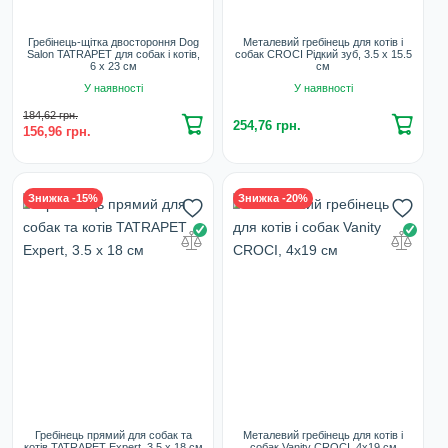
Гребінець-щітка двостороння Dog
Металевий гребінець для котів і
Salon TATRAPET для собак і котів,
собак CROCI Рідкий зуб, 3.5 х 15.5
6 х 23 см
см
У наявності
У наявності
184,62 грн.
254,76 грн.
156,96 грн.
Знижка -15%
Знижка -20%
Гребінець прямий для собак та
Металевий гребінець для котів і
котів TATRAPET Expert, 3.5 х 18 см
собак Vanity CROCI, 4х19 см