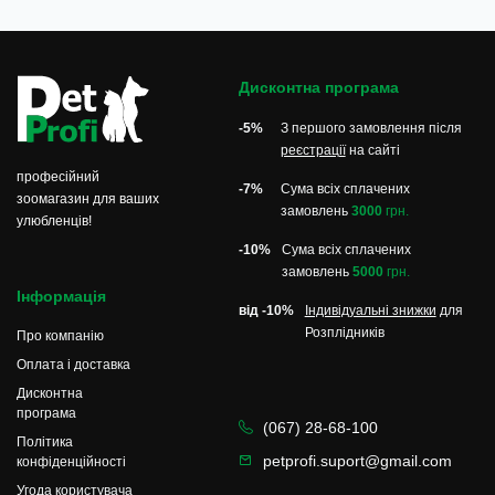
Гребінці для котів допомагають розплутувати
ковтуни, видаляти шерсть, що випала, і запобігати
утворенню нових сплутаних ділянок. Вони
Дисконтна програма
особливо корисні для довгошерстих порід, де
регулярний догляд необхідний для підтримання
-5%
З першого замовлення після
здорової та гладкої шерсті.
реєстрації
на сайті
професійний
Гребінці для котів - це універсальні інструменти,
-7%
Сума всіх сплачених
зоомагазин для ваших
які підходять для щоденного догляду. Вони
замовлень
3000
грн.
улюбленців!
ефективно видаляють бруд і пил, а також
-10%
Сума всіх сплачених
масажують шкіру, стимулюючи кровообіг і
замовлень
5000
грн.
покращуючи стан шерсті. Правильний гребінець
Інформація
не тільки робить шерсть вихованця більш
від -10%
Індивідуальні знижки
для
доглянутою, а й допомагає запобігти проблемам
Розплідників
Про компанію
зі шкірою і вовняним покривом.
Оплата і доставка
Переваги наших інструментів для грумінгу:
Дисконтна
програма
Підходять для всіх типів шерсті (короткошерсті,
(067) 28-68-100
Політика
довгошерсті, жорсткошерсті породи)
petprofi.suport@gmail.com
конфіденційності
Виготовлені з високоякісних матеріалів, що
Угода користувача
забезпечують довговічність і комфорт у