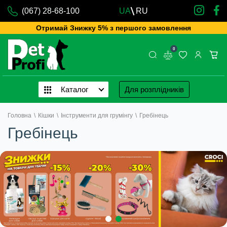
(067) 28-68-100
UA
RU
Отримай Знижку 5% з першого замовлення
0
Каталог
Для розплідників
Головна
\
Кішки
\
Інструменти для грумінгу
\
Гребінець
Гребінець