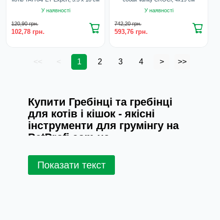
У наявності
У наявності
120,90 грн.
742,20 грн.
102,78 грн.
593,76 грн.
<<
<
1
2
3
4
>
>>
Купити Гребінці та гребінці
для котів і кішок - якісні
інструменти для грумінгу на
PetProfi.com.ua
Кожен дбайливий господар знає, наскільки
Показати текст
важливо підтримувати шерсть свого вихованця в
ідеальному стані. Для цього необхідні якісні
інструменти для грумінгу, такі як гребінці та
гребінці для котів і кішок, які ви можете купити на
PetProfi.com.ua.