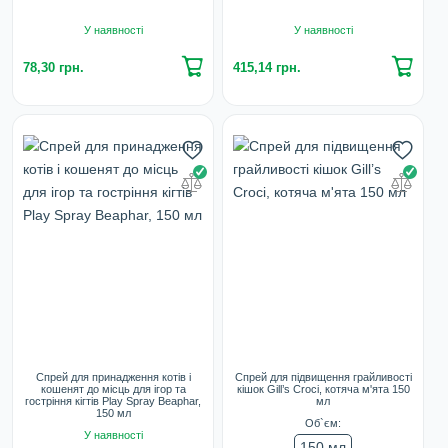
У наявності
У наявності
78,30 грн.
415,14 грн.
Спрей для принадження котів і
Спрей для підвищення грайливості
кошенят до місць для ігор та
кішок Gill’s Croci, котяча м'ята 150
гостріння кігтів Play Spray Beaphar,
мл
150 мл
Об`єм:
У наявності
150 мл