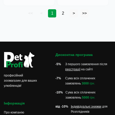
<<
<
1
2
>
>>
Дисконтна програма
-5%
З першого замовлення після
реєстрації
на сайті
професійний
-7%
Сума всіх сплачених
зоомагазин для ваших
замовлень
3000
грн.
улюбленців!
-10%
Сума всіх сплачених
замовлень
5000
грн.
Інформація
від -10%
Індивідуальні знижки
для
Розплідників
Про компанію