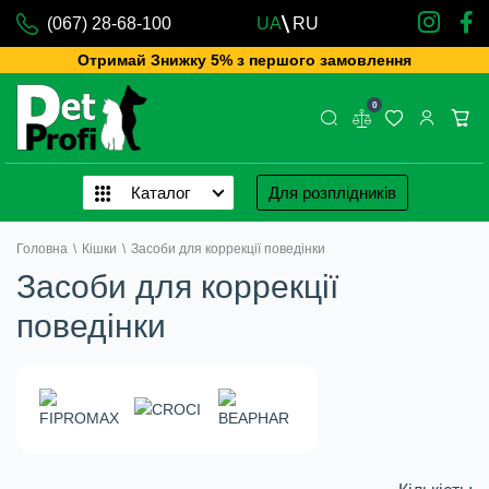
(067) 28-68-100
UA
RU
Отримай Знижку 5% з першого замовлення
0
Каталог
Для розплідників
Головна
\
Кішки
\
Засоби для коррекції поведінки
Засоби для коррекції
поведінки