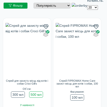
Кількість:
Фільтр
Спрей для захисту місць від котів і
Спрей FIPROMAX Home Care
собак Croci Gill’s
захист місць для котів і собак, 100
мл
Об`єм:
Фасування:
300 мл
500 мл
100 мл
У наявності