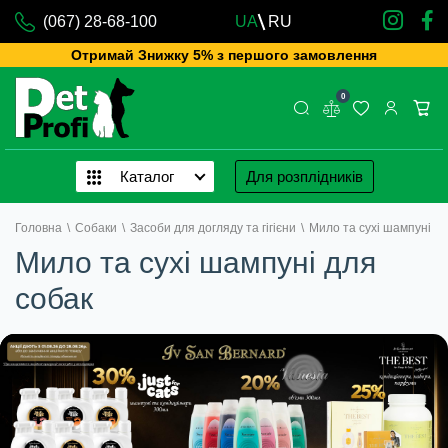
(067) 28-68-100
UA
RU
Отримай Знижку 5% з першого замовлення
0
Каталог
Для розплідників
Головна
\
Собаки
\
Засоби для догляду та гігієни
\
Мило та сухі шампуні
Мило та сухі шампуні для
собак