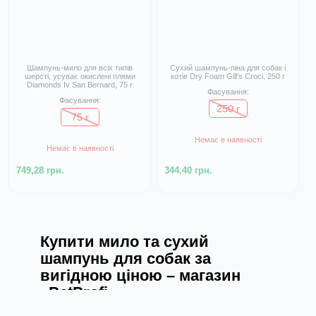
Шампунь-мило для всіх типів
Сухий шампунь-піна для собак і
шерсті, усуває окислені плями
котів Dry Foam Gill's Croci, 250 г
Diamonds Iv San Bernard, 75 г
Фасування:
Фасування:
250 г
75 г
Немає в наявності
Немає в наявності
749,28 грн.
344,40 грн.
Купити мило та сухий
шампунь для собак за
вигідною ціною – магазин
«PetProfi»