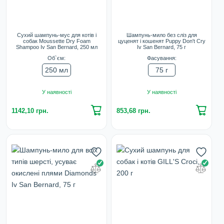
Сухий шампунь-мус для котів і
Шампунь-мило без сліз для
собак Moussette Dry Foam
цуценят і кошенят Puppy Don't Cry
Shampoo Iv San Bernard, 250 мл
Iv San Bernard, 75 г
Об`єм:
Фасування:
250 мл
75 г
У наявності
У наявності
1142,10 грн.
853,68 грн.