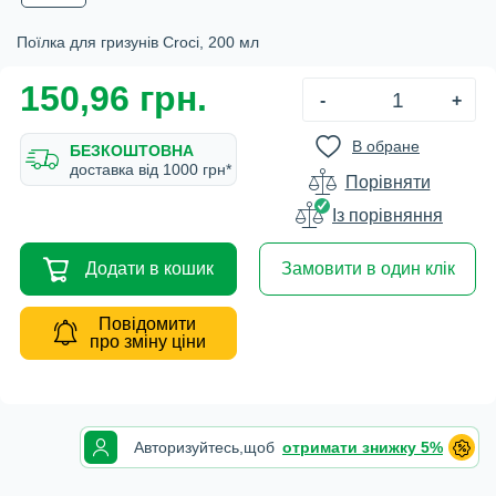
Поїлка для гризунів Croci, 200 мл
150,96 грн.
-
+
В обране
БЕЗКОШТОВНА
доставка вiд 1000 грн*
Порівняти
Iз порівняння
Додати в кошик
Замовити в один клік
Повідомити
про зміну ціни
Авторизуйтесь,
щоб
отримати знижку 5%