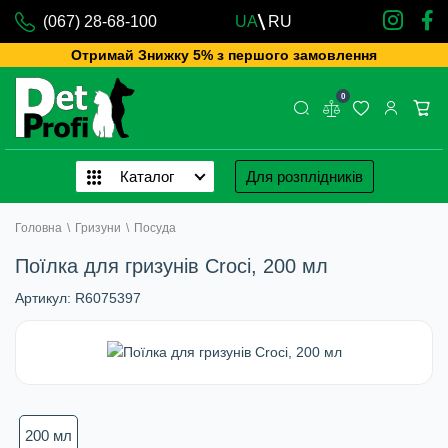
(067) 28-68-100
UA
RU
Отримай Знижку 5% з першого замовлення
0
Каталог
Для розплідників
Головна
\
Гризуни
\
Посуда
Поїлка для гризунів Croci, 200 мл
Артикул:
R6075397
200 мл