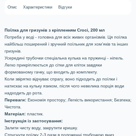
Опис
Характеристики
Відгуки
Поїлка для гризунів з кріпленням Croci, 200 мл
Потреба у воді - головна для всіх живих організмів. Ця поїлка
найбільш поширений і зручний поїльник для хом'яків та інших
гризунів.
Усередині трубочки спеціальна кулька на пружинці - ніпель.
Легко прикріплюється до сітки для кліток завдяки
формованому гачку, що входить до комплекту.
Коли звірятко відчуває спрагу, воно підходить до поїлки і
натискає на кульку язиком, після чого невелика порція води
надходить до рота.
Переваги:
Економія простору; Легкість використання; Безпека;
Чистота.
Матеріал:
пластик.
Інструкція із застосування:
Залити чисту воду, закрутити кришку.
Струснути поїлку 2-3 рази в положенні трубочкою вниз.