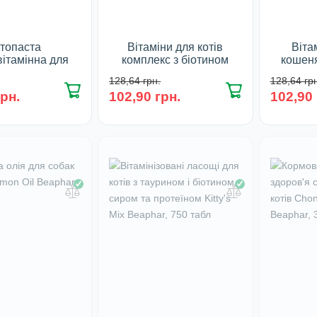
ітопаста
Вітаміни для котів
Віта
вітамінна для
комплекс з біотином
кошеня
ulti Cat Maxi
Biotine Cat Maxi Paws,
котів
128,64 грн.
128,64 грн
ws, 100 г
110 табл/ 0,5 г
зміцн
грн.
102,90 грн.
102,90 
Immuno
сування:
У наявності
Maxi Paw
100 г
У 
наявності