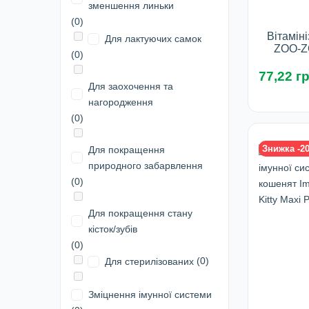
зменшення линьки
(0)
Вітамін
Для лактуючих самок
ZOO-ZO
(0)
(шкір
біотином)
77,22 гр
Для заохочення та
Фа
нагородження
(0)
У 
Знижка -2
Для покращення
природного забарвлення
(0)
Для покращення стану
кісток/зубів
(0)
(0)
Для стерилізованих
Зміцнення імунної системи