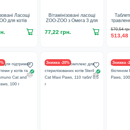
ізовані Ласощі
Вітамінізовані ласощі
Таблет
O для котів
ZOO-ZOO з Омега 3 для
травленн
и та вовни з
кошенят , 90 табл/0,5 г
вагою до
570,54 грн
, 90 табл/ 0,5 г
Beap
н.
77,22 грн.
Фасування:
513,48 
сування:
У 
90 табл
90 табл
У наявності
наявності
0%
Знижка -20%
Знижка -