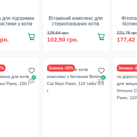
а для підтримки
Вітаміний комплекс для
Фітопа
системи у котів
стерилізованих котів
біотин
нят Immuno Cat
Steril Cat Maxi Paws, 110
Maxi
128,64 грн.
221,76 грн
 Maxi Paws, 100
табл/ 0,5 г
Ф
грн.
102,90 грн.
177,42 
г
У наявності
сування:
100 г
У 
0%
Знижка -20%
Знижка -
наявності