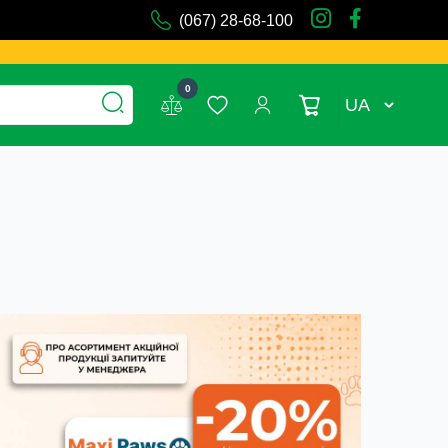
(067) 28-68-100
0
UA