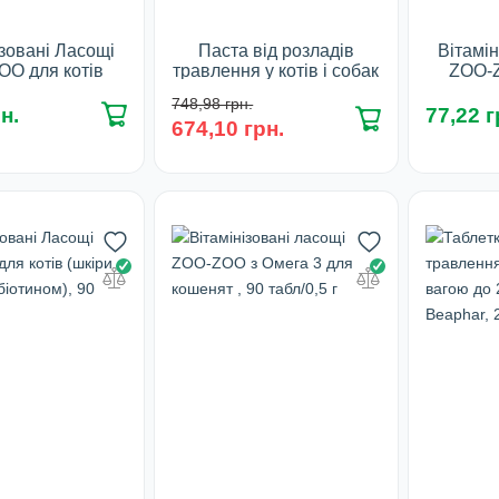
ізовані Ласощі
Паста від розладів
Вітамін
O для котів
травлення у котів і собак
ZOO-Z
релізовані/
вагою до 15 кг IntestoPro
(вивед
748,98 грн.
і), 90 табл/ 0,5
Beaphar, 20 мл
шлунку)
н.
77,22 г
674,10 грн.
г
Об`єм:
Ф
сування:
20 мл
90 табл
У наявності
У 
наявності