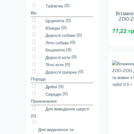
(0)
Таблетки
Вік
Вітамін
ZOO-ZO
(0)
Цуценята
(сте
(0)
Юніори
кастрован
77,22 гр
(0)
Дорослі собаки
(0)
Літні собаки
Фа
(0)
Кошенята
(0)
Дорослі коти
У 
(0)
Літні коти
(0)
Дорослі гризуни
Порода
(0)
Дрібні
(0)
Середні
Призначення
Для виведення шерсті
(0)
Для видалення та