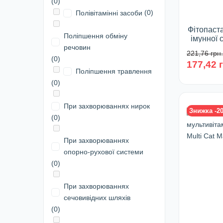
(0)
(0)
Полівітамінні засоби
Фітопаст
Поліпшення обміну
імунної 
та коше
речовин
221,76 грн.
and Kitty
(0)
177,42 
Поліпшення травлення
Фа
(0)
При захворюваннях нирок
Знижка -2
У 
(0)
При захворюваннях
опорно-рухової системи
(0)
При захворюваннях
сечовивідних шляхів
(0)