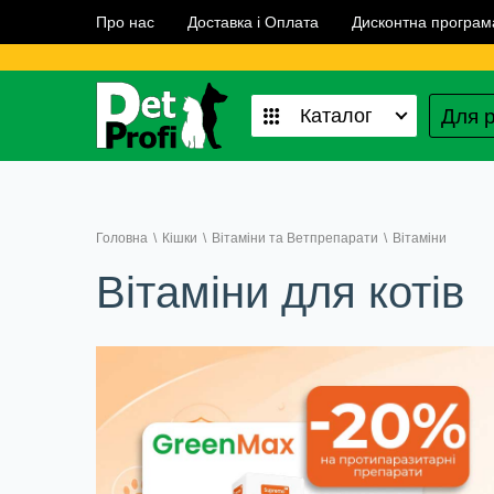
Про нас
Доставка і Оплата
Дисконтна програм
Для р
Каталог
Головна
\
Кішки
\
Вітаміни та Ветпрепарати
\
Вітаміни
Вітаміни для котів