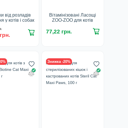
ки від розладів
Вітамінізовані Ласощі
я у котів і собак
ZOO-ZOO для котів
 20 кг IntestoPro
(морські водорості), 90
.
har, 20 табл
табл/ 0,5 г
77,22 грн.
грн.
наявності
Фасування:
90 табл
У наявності
20%
Знижка -20%