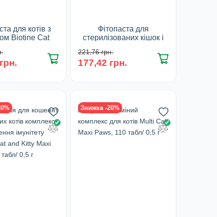
ста для котів з
Фітопаста для
ом Biotine Cat
стерилізованих кішок і
 Paws, 100 г
кастрованих котів Steril
.
221,76 грн.
Cat Maxi Paws, 100 г
асування:
грн.
177,42 грн.
Фасування:
100 г
100 г
наявності
У наявності
20%
Знижка -20%