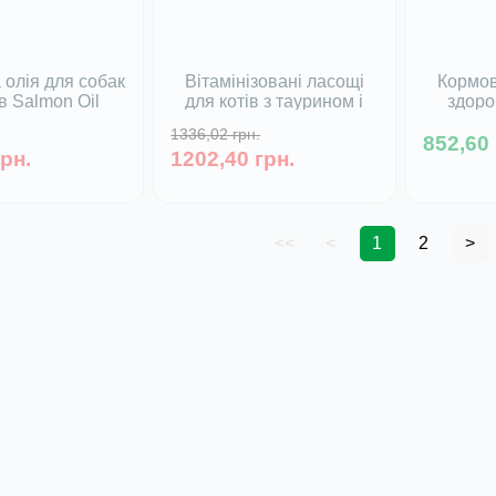
 олія для собак
Вітамінізовані ласощі
Кормов
ів Salmon Oil
для котів з таурином і
здоро
har, 430 мл
біотином, сиром та
собак т
1336,02 грн.
протеїном Kitty's Mix
852,60 
Fit Liqu
 в наявності
грн.
1202,40 грн.
Beaphar, 750 табл
Немає
Немає в наявності
<<
<
1
2
>