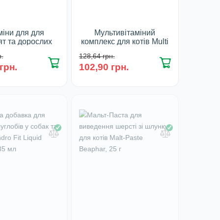
міни для для
Мультивітаміний
т та дорослих
комплекс для котів Multi
 комплекс для
Cat Maxi Paws, 110 табл/
.
128,64 грн.
ення імунітету
0,5 г
грн.
102,90 грн.
 Cat and Kitty
У наявності
s, 110 табл/ 0,5
г
наявності