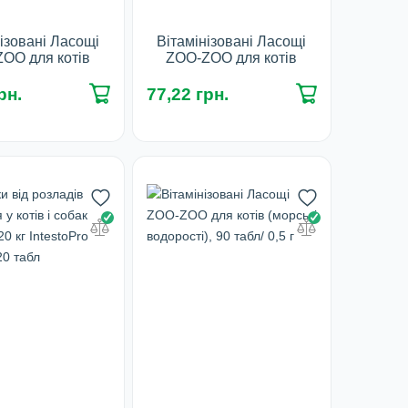
ізовані Ласощі
Вітамінізовані Ласощі
OO для котів
ZOO-ZOO для котів
ення вовни зі
(мультів.компл.), 90 табл/
, 90 табл/ 0,5 г
0,5 г
рн.
77,22 грн.
асування:
Фасування:
90 табл
90 табл
наявності
У наявності