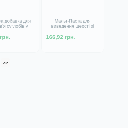
а добавка для
Мальт-Паста для
в'я суглобів у
виведення шерсті зі
а котів Chondro
шлунку для котів Malt-
грн.
id Beaphar, 35 мл
166,92 грн.
Paste Beaphar, 25 г
 в наявності
Фасування:
25 г
>>
Немає в наявності