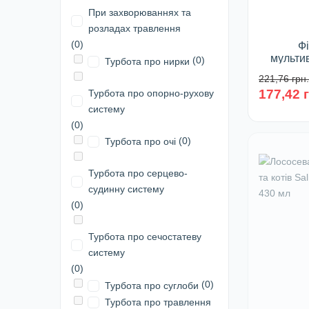
При захворюваннях та
розладах травлення
(0)
Ф
мульти
(0)
Турбота про нирки
котів M
221,76 грн.
Pa
177,42 
Турбота про опорно-рухову
Фа
систему
(0)
(0)
Турбота про очі
У 
Турбота про серцево-
судинну систему
(0)
Турбота про сечостатеву
систему
(0)
(0)
Турбота про суглоби
Турбота про травлення