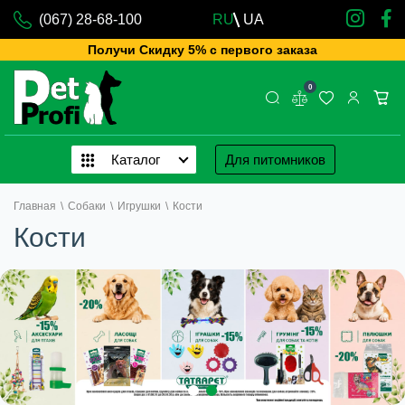
(067) 28-68-100
RU
UA
Получи Скидку 5% с первого заказа
0
Каталог
Для питомников
Главная
\
Собаки
\
Игрушки
\
Кости
Кости