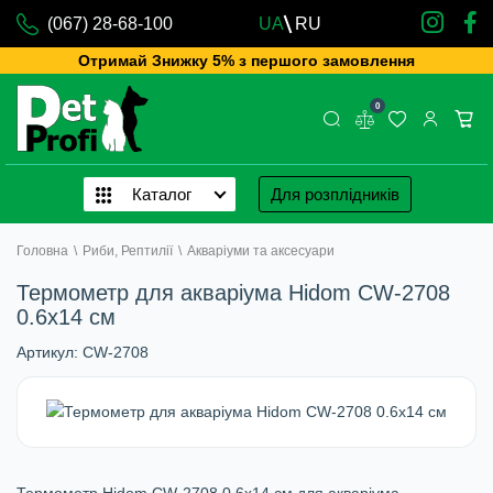
(067) 28-68-100
UA
RU
Отримай Знижку 5% з першого замовлення
0
Каталог
Для розплідників
Головна
\
Риби, Рептилії
\
Акваріуми та аксесуари
Термометр для акваріума Нidom CW-2708
0.6х14 cм
Артикул:
CW-2708