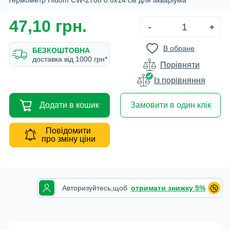
Термометр Hidom CW-2708 0.6х14 cм для акваріума
47,10 грн.
-
+
В обране
БЕЗКОШТОВНА
доставка вiд 1000 грн*
Порівняти
Iз порівняння
Додати в кошик
Замовити в один клік
Повідомити
про зміну ціни
Авторизуйтесь,
щоб
отримати знижку 5%