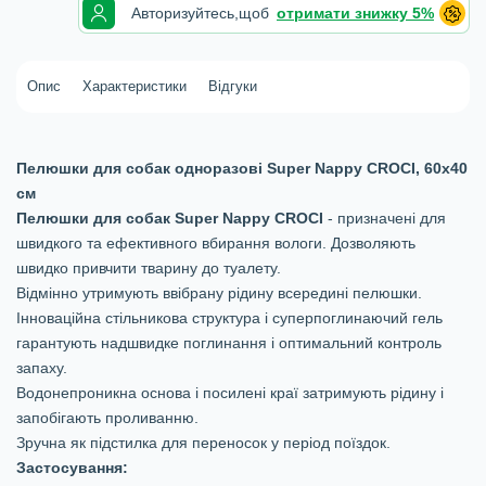
Авторизуйтесь,
щоб
отримати знижку 5%
Опис
Характеристики
Відгуки
Пелюшки для собак одноразові Super Nappy CROCI, 60х40
см
Пелюшки для собак Super Nappy CROCI
- призначені для
швидкого та ефективного вбирання вологи. Дозволяють
швидко привчити тварину до туалету.
Відмінно утримують ввібрану рідину всередині пелюшки.
Інноваційна стільникова структура і суперпоглинаючий гель
гарантують надшвидке поглинання і оптимальний контроль
запаху.
Водонепроникна основа і посилені краї затримують рідину і
запобігають проливанню.
Зручна як підстилка для переносок у період поїздок.
Застосування: