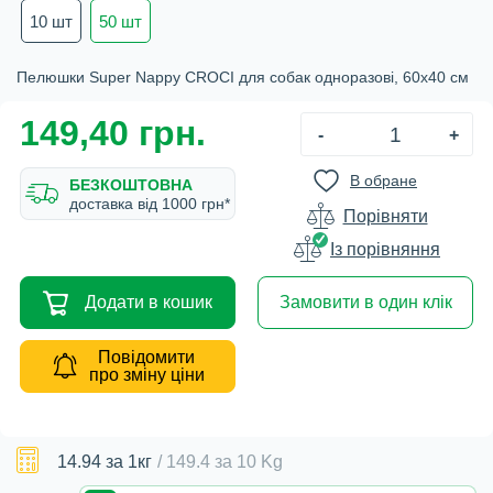
10 шт
50 шт
Пелюшки Super Nappy CROCI для собак одноразові, 60х40 см
149,40 грн.
-
+
В обране
БЕЗКОШТОВНА
доставка вiд 1000 грн*
Порівняти
Iз порівняння
Додати в кошик
Замовити в один клік
Повідомити
про зміну ціни
14.94
за 1кг
/
149.4
за
10 Kg