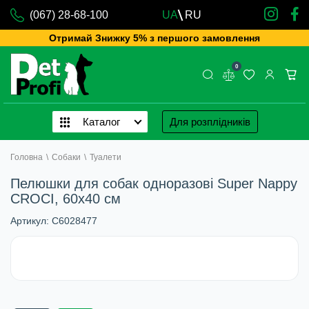
(067) 28-68-100
UA
RU
Отримай Знижку 5% з першого замовлення
0
Каталог
Для розплідників
Головна
\
Собаки
\
Туалети
Пелюшки для собак одноразові Super Nappy
CROCI, 60х40 см
Артикул:
C6028477