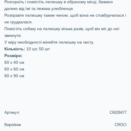
Розгорніть і помістіть пелюшку в обраному місці, бажано
далеко від їжі та лежака улюбленця.
Розправте пелюшку таким чином, щоб вона не стовбурчилася і
не грудкалася.
Помістіть собаку на пелюшку кілька разів, щоб він міг до неї
звикнути.
У міру необхідності міняйте пелюшку на чисту.
Кількість:
10 шт, 50 шт
Розміри:
60 х 40 см
60 х 60 см
60 х 90 см
Артикул:
C6028477
Виробник
CROCI