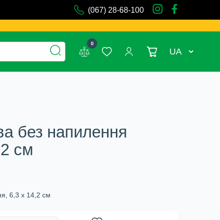
(067) 28-68-100
0
UA
ва без напилення
,2 см
, 6,3 х 14,2 см