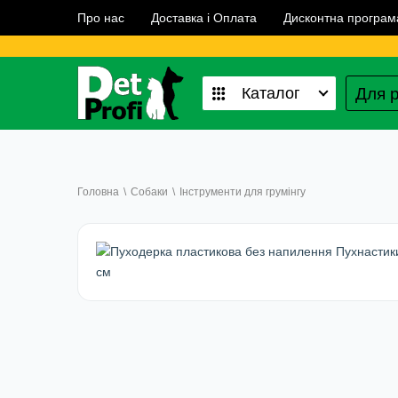
Про нас
Доставка і Оплата
Дисконтна програм
Для р
Каталог
Головна
\
Собаки
\
Інструменти для грумінгу