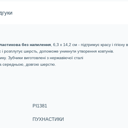
дгуки
ластикова без напилення
, 6,3 х 14,2 см - підтримує красу і гігієн
є і розплутує шерсть, допоможе уникнути утворення ковтунів.
ику. Зубчики виготовлені з нержавіючої сталі
а середньою, довгою шерстю.
PI1381
ПУХНАСТИКИ