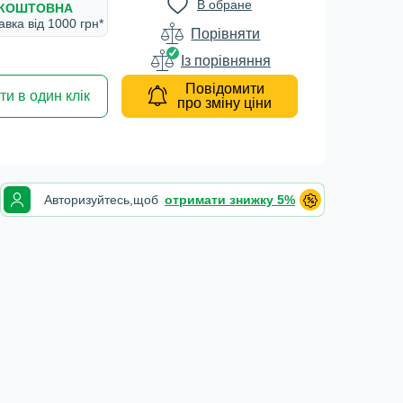
В обране
КОШТОВНА
авка вiд 1000 грн*
Порівняти
Iз порівняння
Повідомити
и в один клік
про зміну ціни
Авторизуйтесь,
щоб
отримати знижку 5%