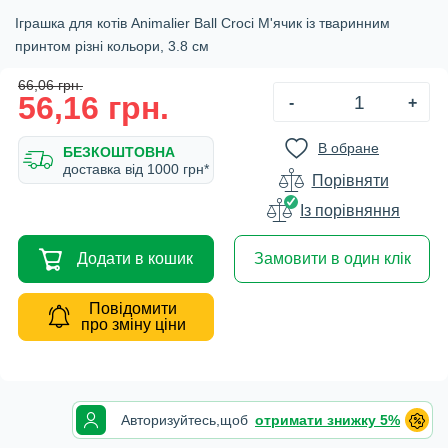
Іграшка для котів Animalier Ball Croci М'ячик із тваринним
принтом різні кольори, 3.8 см
66,06 грн.
56,16 грн.
-
+
В обране
БЕЗКОШТОВНА
доставка вiд 1000 грн*
Порівняти
Iз порівняння
Додати в кошик
Замовити в один клік
Повідомити
про зміну ціни
Авторизуйтесь,
щоб
отримати знижку 5%