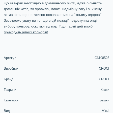
що їй вкрай необхідно в домашньому житті, адже більшість
домашніх котів, як правило, мають надмірну вагу і знижену
активність, що негативно позначається на їхньому здоров'ї.
Звертаємо увагу на те, що в цій позиції недоступна опція
вибору кольору, оскільки від партії до партії цей виріб
приходить різних кольорів!
Артикул:
C6198525
Виробник
CROCI
Бренд
CROCI
Тварини
Кішки
Категорія
Іграшки
Вид
М'ячі