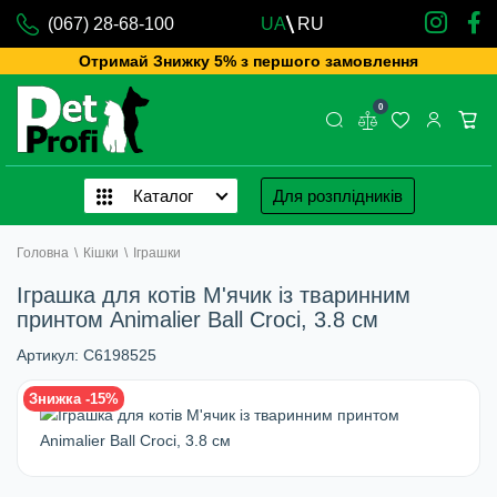
(067) 28-68-100
UA
RU
Отримай Знижку 5% з першого замовлення
0
Каталог
Для розплідників
Головна
\
Кішки
\
Іграшки
Іграшка для котів М'ячик із тваринним
принтом Animalier Ball Croci, 3.8 см
Артикул:
C6198525
Знижка -15%