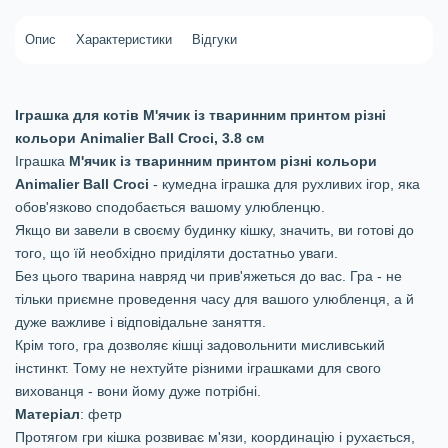
Опис
Характеристики
Відгуки
Іграшка для котів М'ячик із тваринним принтом різні
кольори Animalier Ball Croci, 3.8 см
Іграшка
М'ячик із тваринним принтом різні кольори
Animalier Ball Croci
- кумедна іграшка для рухливих ігор, яка
обов'язково сподобається вашому улюбленцю.
Якщо ви завели в своєму будинку кішку, значить, ви готові до
того, що їй необхідно приділяти достатньо уваги.
Без цього тварина навряд чи прив'яжеться до вас. Гра - не
тільки приємне проведення часу для вашого улюбленця, а й
дуже важливе і відповідальне заняття.
Крім того, гра дозволяє кішці задовольнити мисливський
інстинкт. Тому не нехтуйте різними іграшками для свого
вихованця - вони йому дуже потрібні.
Матеріал
: фетр
Протягом гри кішка розвиває м'язи, координацію і рухається,