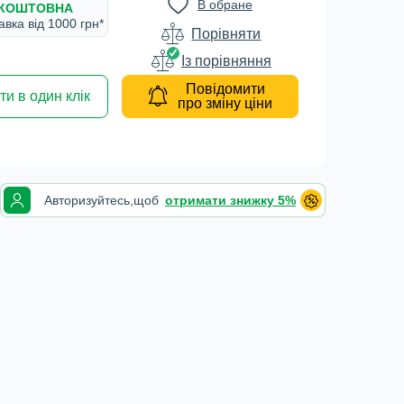
В обране
КОШТОВНА
авка вiд 1000 грн*
Порівняти
Iз порівняння
Повідомити
и в один клік
про зміну ціни
Авторизуйтесь,
щоб
отримати знижку 5%