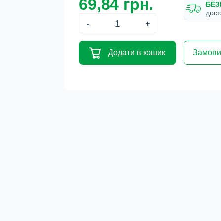
69,84 грн.
БЕЗ
дост
-
+
Додати в кошик
Замовит