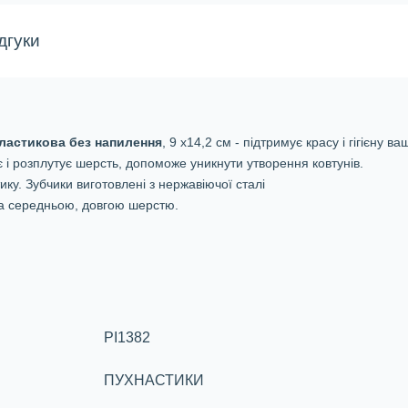
дгуки
ластикова без напилення
, 9 х14,2 см - підтримує красу і гігієну в
є і розплутує шерсть, допоможе уникнути утворення ковтунів.
ику. Зубчики виготовлені з нержавіючої сталі
а середньою, довгою шерстю.
PI1382
ПУХНАСТИКИ