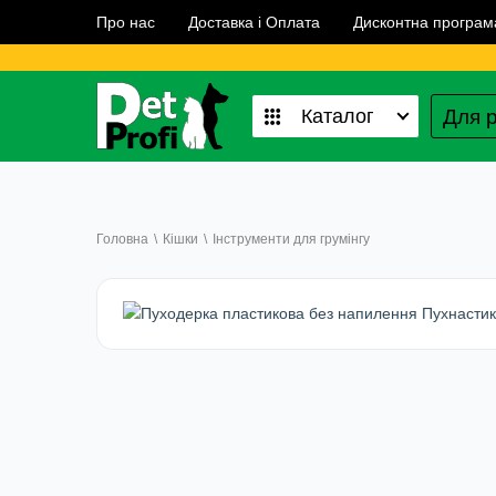
Про нас
Доставка і Оплата
Дисконтна програм
Для р
Каталог
Головна
\
Кішки
\
Інструменти для грумінгу