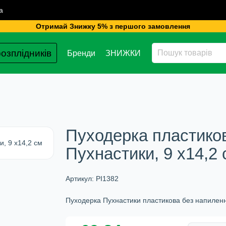
а
Отримай Знижку 5% з першого замовлення
озплідників
Бренди
ЗНИЖКИ
Пуходерка пластико
Пухнастики, 9 х14,2
Артикул:
PI1382
Пуходерка Пухнастики пластикова без напиленн