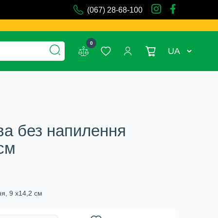
(067) 28-68-100
0
UA
ва без напилення
 см
я, 9 х14,2 см