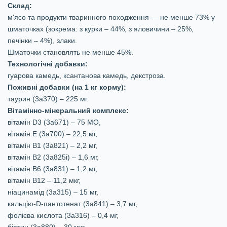
Склад:
м'ясо та продукти тваринного походження — не менше 73% у
шматочках (зокрема: з курки – 44%, з яловичини – 25%,
печінки – 4%), злаки.
Шматочки становлять не менше 45%.
Технологічні добавки:
гуарова камедь, ксантанова камедь, декстроза.
Поживні добавки (на 1 кг корму):
таурин (3а370) – 225 мг.
Вітамінно-мінеральний комплекс:
вітамін D3 (3а671) – 75 МО,
вітамін Е (3а700) – 22,5 мг,
вітамін В1 (3а821) – 2,2 мг,
вітамін В2 (3а825і) – 1,6 мг,
вітамін В6 (3а831) – 1,2 мг,
вітамін В12 – 11,2 мкг,
ніацинамід (3а315) – 15 мг,
кальцію-D-пантотенат (3а841) – 3,7 мг,
фолієва кислота (3а316) – 0,4 мг,