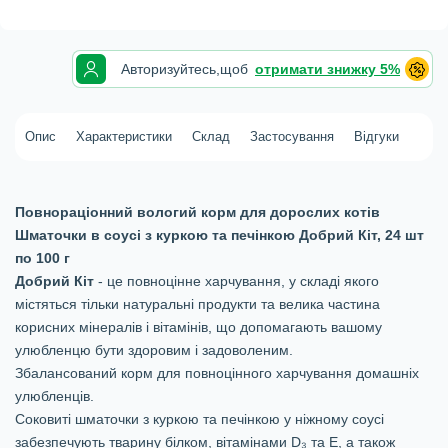
Авторизуйтесь,
щоб
отримати знижку 5%
Опис
Характеристики
Склад
Застосування
Відгуки
Повнораціонний вологий корм для дорослих котів
Шматочки в соусі з куркою та печінкою Добрий Кіт, 24 шт
по 100 г
Добрий Кіт
- це повноцінне харчування, у складі якого
містяться тільки натуральні продукти та велика частина
корисних мінералів і вітамінів, що допомагають вашому
улюбленцю бути здоровим і задоволеним.
Збалансований корм для повноцінного харчування домашніх
улюбленців.
Соковиті шматочки з куркою та печінкою у ніжному соусі
забезпечують тварину білком, вітамінами D₃ та Е, а також