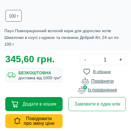
100 г
Пауч Повнораціонний вологий корм для дорослих котів
Шматочки в соусі з куркою та печінкою Добрий Кіт, 24 шт по
100 г
345,60 грн.
-
+
В обране
БЕЗКОШТОВНА
доставка вiд 1000 грн*
Порівняти
Iз порівняння
Додати в кошик
Замовити в один клік
Повідомити
про зміну ціни