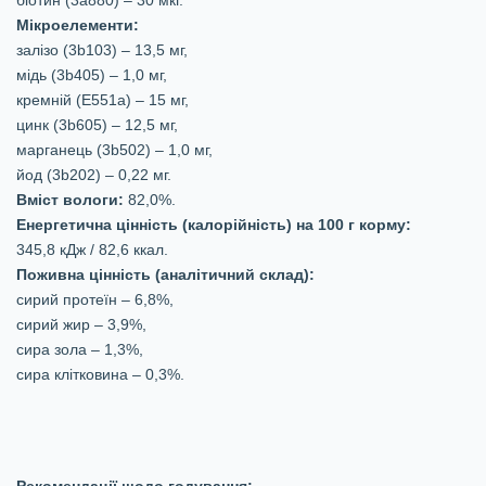
біотин (3а880) – 30 мкг.
Мікроелементи:
залізо (3b103) – 13,5 мг,
мідь (3b405) – 1,0 мг,
кремній (Е551а) – 15 мг,
цинк (3b605) – 12,5 мг,
марганець (3b502) – 1,0 мг,
йод (3b202) – 0,22 мг.
Вміст вологи:
82,0%.
Енергетична цінність (калорійність) на 100 г корму:
345,8 кДж / 82,6 ккал.
Поживна цінність (аналітичний склад):
сирий протеїн – 6,8%,
сирий жир – 3,9%,
сира зола – 1,3%,
сира клітковина – 0,3%.