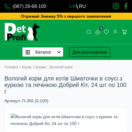
(067) 28-68-100
UA
RU
Отримай Знижку 5% з першого замовлення
0
Каталог
Для розплідників
Головна
\
Кішки
\
Корма
\
Вологий корм
Вологий корм для котів Шматочки в соусі з
куркою та печінкою Добрий Кіт, 24 шт по 100
г
Артикул:
П-356 (0,100)