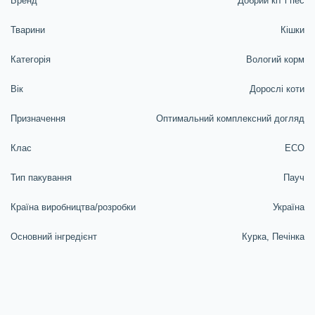
Бренд
Добрий кiт i пес
Тварини
Кішки
Категорія
Вологий корм
Вік
Дорослі коти
Призначення
Оптимальний комплексний догляд
Клас
EСO
Тип пакування
Пауч
Країна виробництва/розробки
Україна
Основний інгредієнт
Курка, Печінка