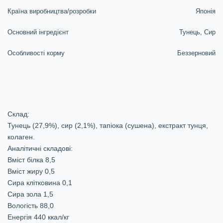
Країна виробництва/розробки
Японія
Основний інгредієнт
Тунець, Сир
Особливості корму
Беззерновий
Склад:
Тунець (27,9%), сир (2,1%), тапіока (сушена), екстракт тунця,
колаген.
Аналітичні складові:
Вміст білка 8,5
Вміст жиру 0,5
Сира клітковина 0,1
Сира зола 1,5
Вологість 88,0
Енергія 440 ккал/кг