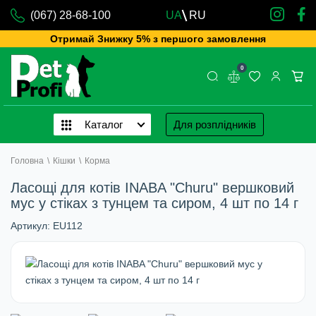
(067) 28-68-100
UA
RU
Отримай Знижку 5% з першого замовлення
0
Каталог
Для розплідників
Головна
\
Кішки
\
Корма
Ласощі для котів INABA "Churu" вершковий
мус у стіках з тунцем та сиром, 4 шт по 14 г
Артикул:
EU112