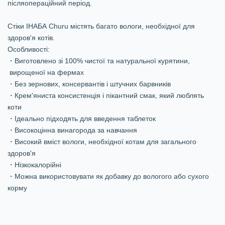
післяопераційний період.
Стіки ІНАБА Churu містять багато вологи, необхідної для
здоров'я котів.
Особливості:
・Виготовлено зі 100% чистої та натуральної курятини,
вирощеної на фермах
・Без зернових, консервантів і штучних барвників
・Крем'яниста консистенція і пікантний смак, який люблять
коти
・Ідеально підходять для введення таблеток
・Високоцінна винагорода за навчання
・Високий вміст вологи, необхідної котам для загального
здоров'я
・Нізкокалорійні
・Можна використовувати як добавку до вологого або сухого
корму