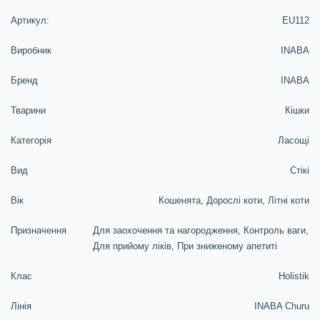
Артикул:
EU112
Виробник
INABA
Бренд
INABA
Тварини
Кішки
Категорія
Ласощі
Вид
Стікі
Вік
Кошенята, Дорослі коти, Літні коти
Призначення
Для заохочення та нагородження, Контроль ваги,
Для прийому ліків, При зниженому апетиті
Клас
Holistik
Лінія
INABA Churu