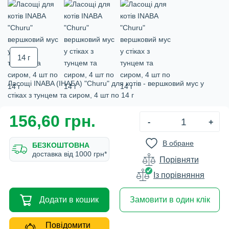
14 г
Ласощі INABA (ІНАБА) "Churu" для котів - вершковий мус у
стіках з тунцем та сиром, 4 шт по 14 г
156,60 грн.
-
+
В обране
БЕЗКОШТОВНА
доставка вiд 1000 грн*
Порівняти
Iз порівняння
Додати в кошик
Замовити в один клік
Повідомити