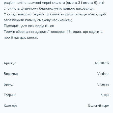
раціон поліненасичені жирні кислоти (омега-3 і омега-6), які
сприяють фізичному благополуччю вашого вихованця;
У складі використовують цілі шматки риби і краще м'ясо, щоб
забезпечити більшу смакову насиченість;
Підходить для всіх порід кішок
Термін зберігання відкритої консерви 48 годин, що свідчить
про її натуральності.
Артикул:
A1018769
Виробник
Vibrisse
Бренд
Vibrisse
Тварини
Кішки
Категорія
Вологий корм