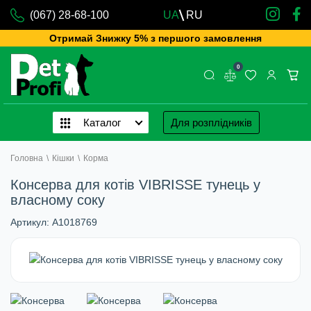
(067) 28-68-100
UA
RU
Отримай Знижку 5% з першого замовлення
0
Каталог
Для розплідників
Головна
\
Кішки
\
Корма
Консерва для котів VIBRISSE тунець у
власному соку
Артикул:
A1018769