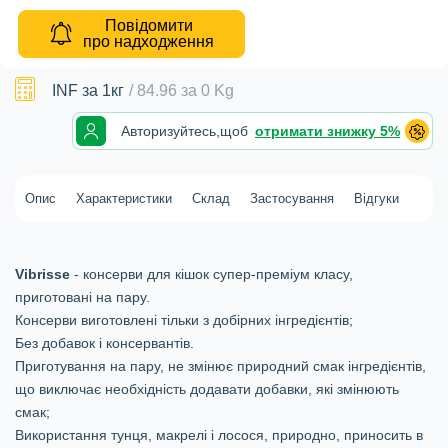
Повідомити
про надходження
INF
за 1кг
/
84.96
за
0 Kg
Авторизуйтесь,
щоб
отримати знижку 5%
Опис
Характеристики
Склад
Застосування
Відгуки
Vibrisse
- консерви для кішок супер-преміум класу,
приготовані на пару.
Консерви виготовлені тільки з добірних інгредієнтів;
Без добавок і консервантів.
Приготування на пару, не змінює природний смак інгредієнтів,
що виключає необхідність додавати добавки, які змінюють
смак;
Використання тунця, макрелі і лосося, природно, приносить в