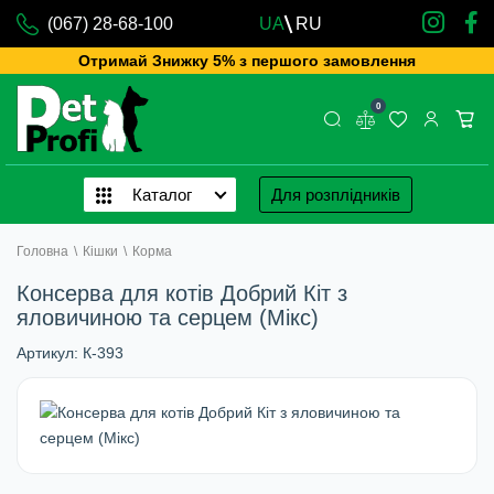
(067) 28-68-100
UA
RU
Отримай Знижку 5% з першого замовлення
0
Каталог
Для розплідників
Головна
\
Кішки
\
Корма
Консерва для котів Добрий Кіт з
яловичиною та серцем (Мікс)
Артикул:
К-393