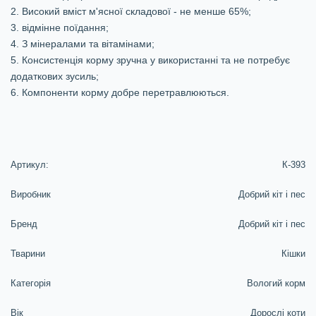
2. Високий вміст м'ясної складової - не менше 65%;
3. відмінне поїдання;
4. З мінералами та вітамінами;
5. Консистенція корму зручна у використанні та не потребує
додаткових зусиль;
6. Компоненти корму добре перетравлюються.
Артикул:
К-393
Виробник
Добрий кiт i пес
Бренд
Добрий кiт i пес
Тварини
Кішки
Категорія
Вологий корм
Вік
Дорослі коти