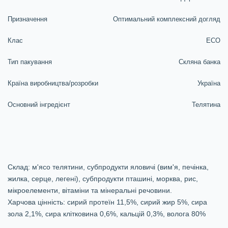
Призначення
Оптимальний комплексний догляд
Клас
EСO
Тип пакування
Скляна банка
Країна виробництва/розробки
Україна
Основний інгредієнт
Телятина
Склад: м'ясо телятини, субпродукти яловичі (вим'я, печінка,
жилка, серце, легені), субпродукти пташині, морква, рис,
мікроелементи, вітаміни та мінеральні речовини.
Харчова цінність: сирий протеїн 11,5%, сирий жир 5%, сира
зола 2,1%, сира клітковина 0,6%, кальцій 0,3%, волога 80%