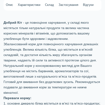
Опис
Характеристики
Склад
Застосування
Відгуки
Добрий Кіт
- це повноцінне харчування, у складі якого
містяться тільки натуральні продукти та велика частина
корисних мінералів і вітамінів, що допомагають вашому
улюбленцю бути здоровим і задоволеним.
Збалансований корм для повноцінного харчування домашніх
улюбленців. Велика кількість білка, що міститься в м'ясній
складовій, та достатня кількість жиру збагачують організм
тварини, надають їй сили та активності протягом цілого дня.
Натуральний корм у консервованому вигляді для Вашого
улюбленця не містить барвників, ароматизаторів та сої,
виготовлений лише з натурального м'яса та м'ясо-продуктів.
Готовий для вживання без додаткових зусиль. Рекомендується
подавати до вживання корм за температури не нижче
кімнатної.
Переваги корму:
1. основне джерело білка міститься в м'ясі та м'ясо-продуктах;