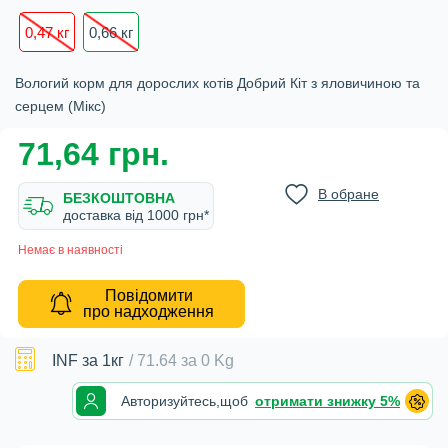
0,47 кг
0,66 кг
Вологий корм для дорослих котів Добрий Кіт з яловичиною та
серцем (Мікс)
71,64 грн.
В обране
БЕЗКОШТОВНА
доставка вiд 1000 грн*
Немає в наявності
Повідомити
про надходження
INF
за 1кг
/
71.64
за
0 Kg
Авторизуйтесь,
щоб
отримати знижку 5%