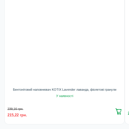
Бентонітовий наповнювач KOTIX Lavender лаванда, фіолетові гранули
У наявності
239,16 грн.
215,22 грн.