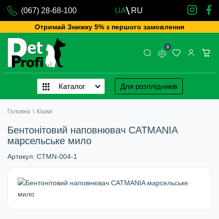
(067) 28-68-100
UA
RU
Отримай Знижку 5% з першого замовлення
0
Каталог
Для розплідників
Головна
\
Кішки
Бентонітовий наповнювач CATMANIA
марсельське мило
Артикул:
CTMN-004-1