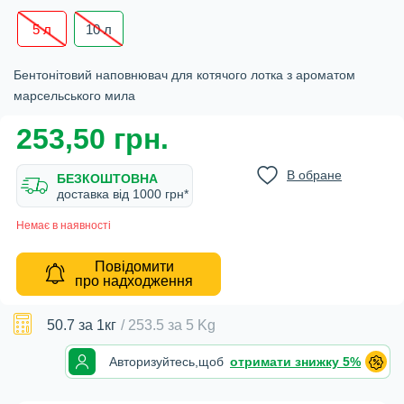
5 л
10 л
Бентонітовий наповнювач для котячого лотка з ароматом
марсельського мила
253,50 грн.
В обране
БЕЗКОШТОВНА
доставка вiд 1000 грн*
Немає в наявності
Повідомити
про надходження
50.7
за 1кг
/
253.5
за
5 Kg
Авторизуйтесь,
щоб
отримати знижку 5%