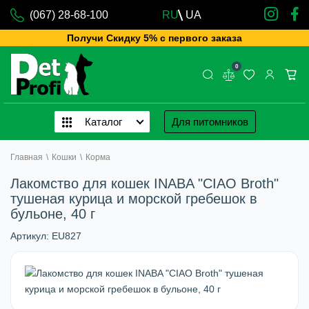
(067) 28-68-100
RU
UA
Получи Скидку 5% с первого заказа
0
Каталог
Для питомников
Главная
\
Кошки
\
Корма
Лакомство для кошек INABA "CIAO Broth"
тушеная курица и морской гребешок в
бульоне, 40 г
Артикул:
EU827