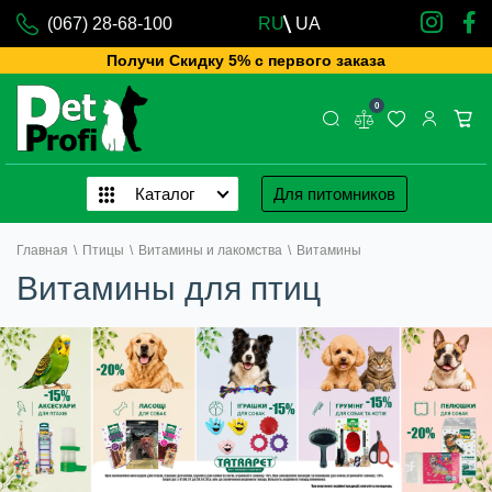
(067) 28-68-100
RU
UA
Получи Скидку 5% с первого заказа
0
Каталог
Для питомников
Главная
\
Птицы
\
Витамины и лакомства
\
Витамины
Витамины для птиц