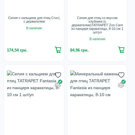
Сепия с кальцием для птиц Croci,
Сепия для птиц со вкусом
с держателем
клубники (с
держателем)TATRAPET Zoo Care
В наличии
из панциря каракатицы, 8-10 см 1
шт/уп
В наличии
174,54 грн.
84,96 грн.