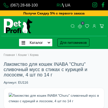
(067) 28-68-100
RU
UA
Получи Скидку 5% с первого заказа
0
Каталог
Для питомников
Главная
\
Кошки
\
Корма
Лакомство для кошек INABA "Churu"
сливочный мусс в стиках с курицей и
лососем, 4 шт по 14 г
Артикул:
EU116