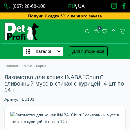
(067) 28-68-100
RU
UA
Получи Скидку 5% с первого заказа
0
Каталог
Для питомников
Главная
\
Кошки
\
Корма
Лакомство для кошек INABA "Churu"
сливочный мусс в стиках с курицей, 4 шт по
14 г
Артикул:
EU103