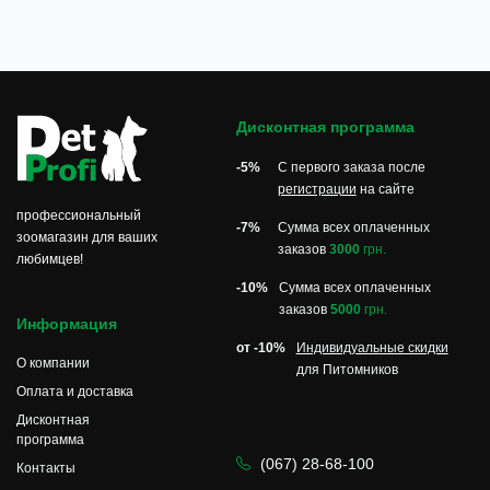
ключевых инструментов в этом процессе
является расческа для собак.
Почему стоит приобрести
расческу для собак
Дисконтная программа
Регулярное расчесывание шерсти собаки имеет
-5%
С первого заказа после
множество плюсов. Во-первых, это позволяет
регистрации
на сайте
поддерживать шерсть в чистоте и удалять
профессиональный
-7%
Сумма всех оплаченных
выпавшие волоски, которые иначе могли бы
зоомагазин для ваших
заказов
3000
грн.
оказаться на мебели и одежде. Во-вторых,
любимцев!
расчесывание помогает стимулировать
-10%
Сумма всех оплаченных
кровообращение кожи, что способствует
заказов
5000
грн.
Информация
улучшению общего состояния шерсти. В-третьих,
от -10%
Индивидуальные скидки
это отличный способ обнаружить ранние
О компании
для Питомников
признаки кожных заболеваний или паразитов,
Оплата и доставка
таких как блохи и клещи. Помимо этого,
Дисконтная
регулярное расчесывание укрепляет связь между
программа
владельцем и питомцем, создавая моменты
(067) 28-68-100
Контакты
близости и спокойствия.