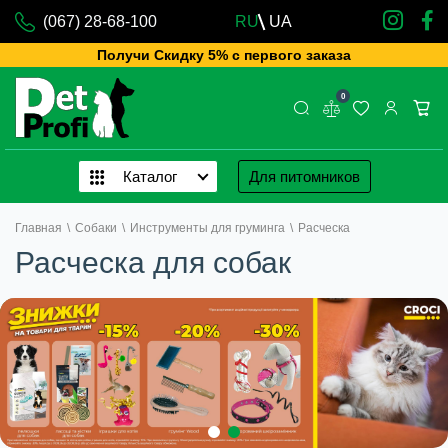
(067) 28-68-100
RU
UA
Получи Скидку 5% с первого заказа
0
Каталог
Для питомников
Главная
\
Собаки
\
Инструменты для груминга
\
Расческа
Расческа для собак