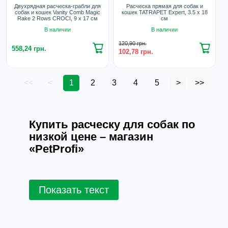
Двухрядная расческа-грабли для
Расческа прямая для собак и
собак и кошек Vanity Comb Magic
кошек TATRAPET Expert, 3.5 х 18
Rake 2 Rows CROCI, 9 х 17 см
см
В наличии
В наличии
120,90 грн.
558,24 грн.
102,78 грн.
<<
<
1
2
3
4
5
>
>>
Купить расческу для собак по
низкой цене – магазин
«PetProfi»
Забота о здоровье и внешнем виде питомцев -
важная часть жизни каждого владельца собаки.
Показать текст
Правильный уход за шерстью собаки помогает
поддерживать ее в отличном состоянии,
предотвращает образование колтунов и
уменьшает количество линьки. Одним из