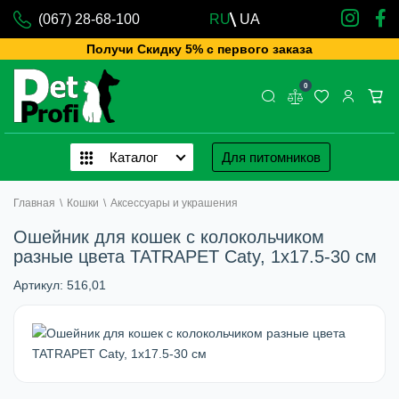
(067) 28-68-100
RU
UA
Получи Скидку 5% с первого заказа
0
Каталог
Для питомников
Главная
\
Кошки
\
Аксессуары и украшения
Ошейник для кошек с колокольчиком
разные цвета TATRAPET Caty, 1х17.5-30 см
Артикул:
516,01