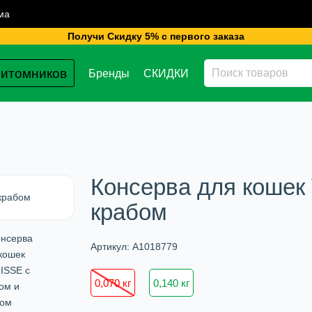
ма
Получи Скидку 5% с первого заказа
питомников
Бренды
СКИДКИ
Консерва для кошек
крабом
Артикул:
A1018779
0,070 кг
0,140 кг