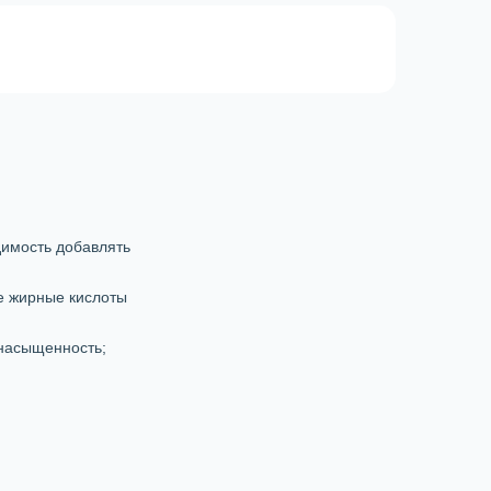
димость добавлять
е жирные кислоты
 насыщенность;