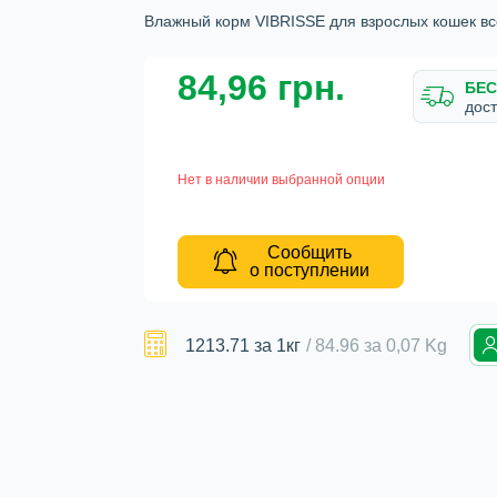
Влажный корм VIBRISSE для взрослых кошек вс
84,96 грн.
БЕС
дост
Нет в наличии выбранной опции
Сообщить
о поступлении
1213.71
за 1кг
/
84.96
за
0,07 Kg