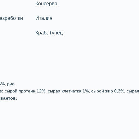
Консерва
азработки
Италия
Краб, Тунец
4%, рис.
з:
сырой протеин 12%, сырая клетчатка 1%, сырой жир 0,3%, сырая
рвантов.