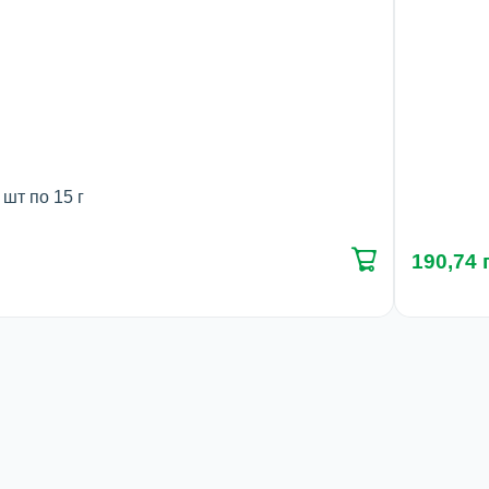
шт по 15 г
190,74 