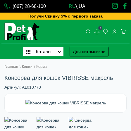
(067) 28-68-100
RU
UA
Получи Скидку 5% с первого заказа
0
Каталог
Для питомников
Главная
\
Кошки
\
Корма
Консерва для кошек VIBRISSE макрель
Артикул:
A1018778