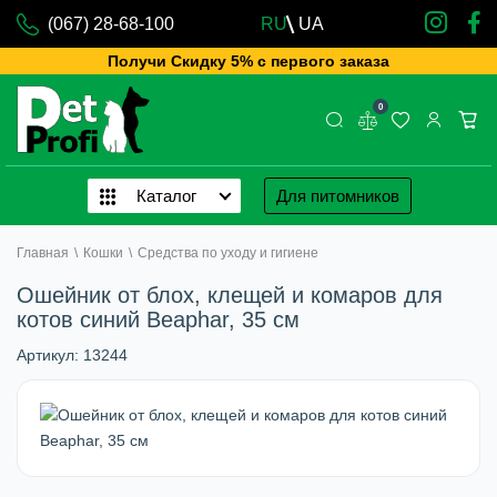
(067) 28-68-100
RU
UA
Получи Скидку 5% с первого заказа
0
Каталог
Для питомников
Главная
\
Кошки
\
Средства по уходу и гигиене
Ошейник от блох, клещей и комаров для
котов синий Beaphar, 35 см
Артикул:
13244