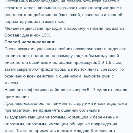
Постепенно высвобождаясь на поверхность кожи вместе с
секретом желез, диазинон оказывает инсектоакарицидное и
репеллентное действие на блох, вшей, власоедов и клещей,
паразитирующих на животных.
Механизм действия приводит к параличу и гибели паразитов.
Состав:
диазинон 15%.
Способ использования:
После вскрытия упаковки ошейник разворачивают и надевают
на животное, подгоняя по размеру так, чтобы между шеей
животного и ошейником оставался промежуток 1,0-1,5 с см,
затем закрепляют фиксатором, а избыток ленты срезают. По
окончанию всех действий с ошейником, вымойте руки с
мылом.
Начинает эффективно действовать через 5 - 7 суток от начала
применения.
Противопоказания:
не применять с другими инсектицидными
препаратами, не применять ошейник больным и
выздоравливающим животным, кормящим и беременным
животным, животным, имеющим обширные повреждения
кожи. Также не применять щенкам младше 6-месячного