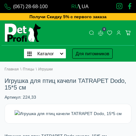
(067) 28-68-100
RU
UA
Получи Скидку 5% с первого заказа
0
Каталог
Для питомников
Главная
\
Птицы
\
Игрушки
Игрушка для птиц качели TATRAPET Dodo,
15*5 см
Артикул:
224,33