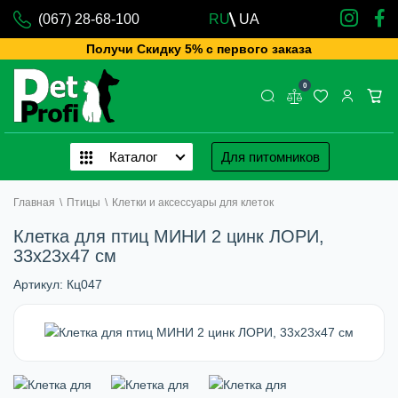
(067) 28-68-100
RU
UA
Получи Скидку 5% с первого заказа
0
Каталог
Для питомников
Главная
\
Птицы
\
Клетки и аксессуары для клеток
Клетка для птиц МИНИ 2 цинк ЛОРИ,
33х23х47 см
Артикул:
Кц047